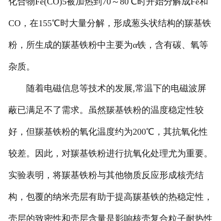
化合物Fe(CO)5被加热到70～80℃时开始分解成Fe和
CO，在155℃时大量分解，形成葱头状结构的羰基铁
粉，所生成的羰基铁粉中主要为α铁，含有碳、氧等
杂质。
随着电磁信息等技术的发展,常温下的电磁波屏
蔽已满足不了需求。虽然羰基铁粉的温度稳定性较
好，但羰基铁粉的氧化温度约为200℃，其抗氧化性
较差。因此，对羰基铁粉进行抗氧化处理尤为重要。
实验表明，将羰基铁粉与其他物质反应形成核壳结
构，包覆的纳米壳层有助于提高羰基铁的热稳定性，
壳层的致密性和壳层含量是影响核壳复合粒子耐热性