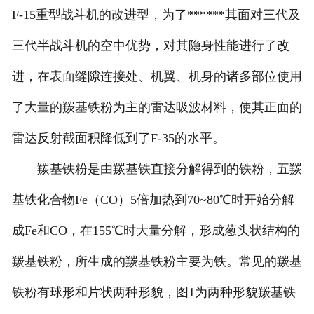
F-15重型战斗机的改进型，为了******其面对三代及
三代半战斗机的空中优势，对其隐身性能进行了改
进，在表面缝隙连接处、机翼、机身的诸多部位使用
了大量的羰基铁粉为主的雷达吸波材料，使其正面的
雷达反射截面积降低到了F-35的水平。
羰基铁粉是由羰基铁直接分解得到的铁粉，五羰
基铁化合物Fe（CO）5倍加热到70~80℃时开始分解
成Fe和CO，在155℃时大量分解，形成葱头状结构的
羰基铁粉，所生成的羰基铁粉主要为铁。常见的羰基
铁粉有球形和片状两种形貌，图1为两种形貌羰基铁