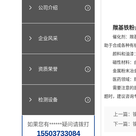
公司介绍
羰基铁粉
催化剂：羰基铁
企业风采
助于合成各种有
颜料和油漆：羰
磁性材料：由于
资质荣誉
金属粉末冶金：
医药领域：羰基铁粉
需要注意的是，
题时，建议咨询
检测设备
上一篇：
如果您有******疑问请拨打
下一篇：
15503733084