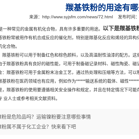
羰基铁粉的用途有哪
来源：
http://www.syjsfm.com/news/72.html
发布时间：20
以下是羰基铁
是一种常见的金属有机化合物，具有许多重要的用途。
粉常被用作有机合成反应的催化剂，特别是羰基化反应和烯烃的异构化
机化合物。
基铁粉可以用于制备红色和棕色颜料，以及高温耐性油漆的配方。这些
羰基铁粉具有良好的磁性能，可用于制备磁记录材料、磁性陶瓷、磁
羰基铁粉可用于金属粉末冶金工艺，通过热处理和压缩等方法，可以制
在医药领域也有应用，例如作为******输送系统的载体、磁性*********
羰基铁粉的使用要遵循相关安全操作和规定，并且在特定情况下可能存
专 业人士或参考相关文献资料。
镍粉是危险品吗？运输镍粉要注意哪些事情
镍粉属不属于化工企业？快来看下吧