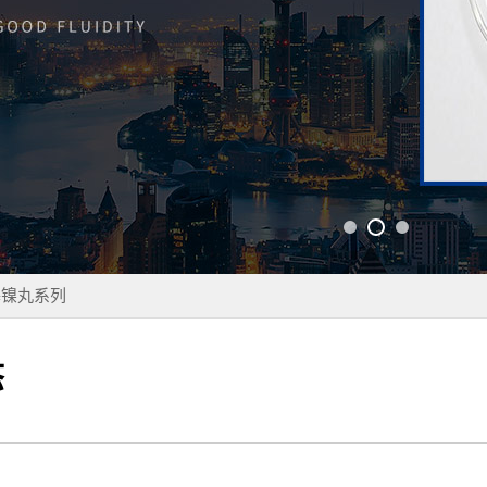
基镍丸系列
态