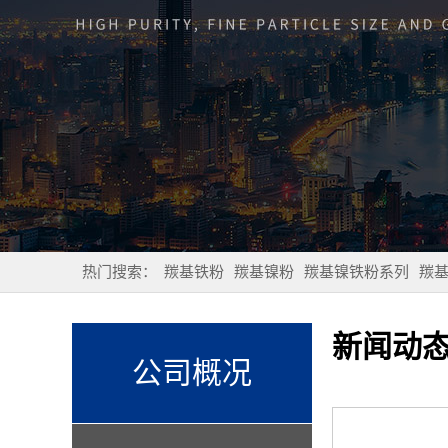
热门搜索：
羰基铁粉
羰基镍粉
羰基镍铁粉系列
羰
新闻动
公司概况