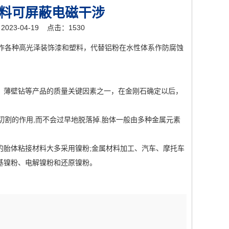
料可屏蔽电磁干涉
23-04-19
点击：1530
作各种高光泽装饰漆和塑料，代替铝粉在水性体系作防腐蚀
，薄壁钻等产品的质量关键因素之一，在金刚石确定以后，
。
切割的作用,而不会过早地脱落掉.胎体一般由多种金属元素
胎体粘接材料大多采用镍粉;金属材料加工、汽车、摩托车
基镍粉、电解镍粉和还原镍粉。