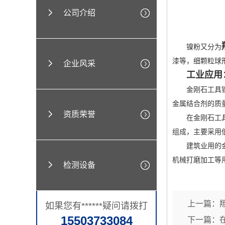
公司介绍
镍粉又分为
漆等，细颗粒球
企业风采
工业应用
金刚石工具镍粉
金属结合剂的质
资质荣誉
在金刚石工具中
组成，主要采用
建筑业用的金刚
机械打磨加工等
检测设备
上一篇：
如果您有******疑问请拨打
15503733084
下一篇：