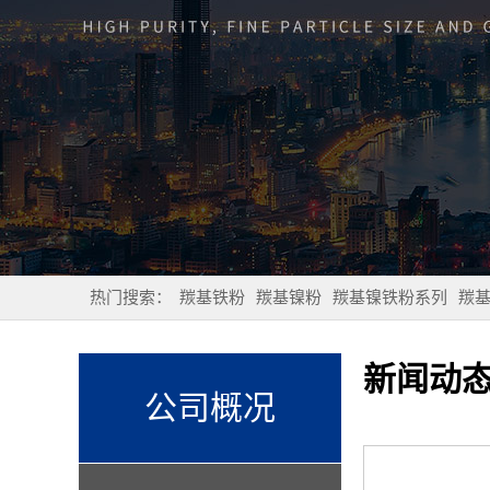
热门搜索：
羰基铁粉
羰基镍粉
羰基镍铁粉系列
羰
新闻动
公司概况