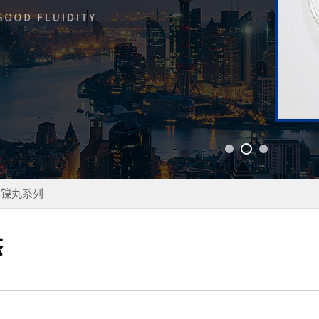
基镍丸系列
态