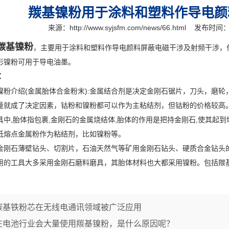
羰基镍粉用于涂料和塑料作导电颜
来源：
http://www.syjsfm.com/news/66.html
发布时间：20
羰基镍粉
，主要用于涂料和塑料作导电颜料屏蔽电磁干涉及射频干涉，
形镍粉可用于导电油墨。
：
介绍(金属胎体合金粉末):金属结合剂是决定金刚石锯片，刀头，磨轮
量就成了决定因素，钴粉和镍粉都可以作为主粘结剂，但钴粉的价格较高
,胎体指包裹,金刚石的金属烧结体,胎体的作用是把持金刚石,使其起到
低熔点金属粉作为粘结剂，比如镍粉等。
石薄壁钻头、切割片，石油天然气等矿用金刚石钻头、硬质合金钻头的
用的工具大多采用金刚石磨料磨具，其胎体材料也大都采用镍粉。包括羰
羰基铁粉芯在无线电通讯领域被广泛应用
在电池行业会大量使用羰基镍粉，是什么原因呢？